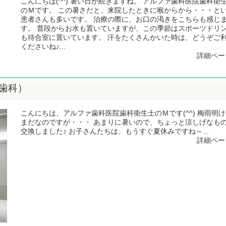
こんにちは(^^) 暑い日が続きますね。 アルファ歯科医院歯科衛
のＭです。 この暑さだと、来院したときに喉からから・・・と
患者さんも多いです。 治療の際に、お口の渇きをこちらも感じ
す。 普段からお水も置いていますが、この季節はスポーツドリ
も待合室に置いています。 汗をたくさんかいた時は、どうぞご
くださいね♪...
詳細ペー
歯科）
こんにちは、アルファ歯科医院歯科衛生士のＭです(^^) 梅雨明
まだなのですが・・・ あまりに暑いので、ちょっと涼しげなも
交換しました♪ お子さんたちは、もうすぐ夏休みですね～...
詳細ペー