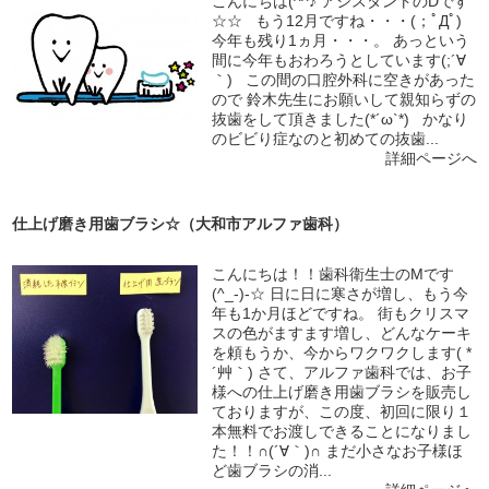
こんにちは(^^♪ アシスタントのDです
☆☆ もう12月ですね・・・(；ﾟДﾟ)
今年も残り1ヵ月・・・。 あっという
間に今年もおわろうとしています(;´∀
｀) この間の口腔外科に空きがあった
ので 鈴木先生にお願いして親知らずの
抜歯をして頂きました(*´ω`*) かなり
のビビり症なのと初めての抜歯...
詳細ページへ
仕上げ磨き用歯ブラシ☆（大和市アルファ歯科）
こんにちは！！歯科衛生士のMです
(^_-)-☆ 日に日に寒さが増し、もう今
年も1か月ほどですね。 街もクリスマ
スの色がますます増し、どんなケーキ
を頼もうか、今からワクワクします( *
´艸｀) さて、アルファ歯科では、お子
様への仕上げ磨き用歯ブラシを販売し
ておりますが、この度、初回に限り１
本無料でお渡しできることになりまし
た！！∩(´∀｀)∩ まだ小さなお子様ほ
ど歯ブラシの消...