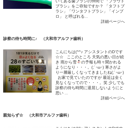
いてある歯ブラシの仲間で 『プラウト
ブラシ』をご存知ですか？ 「タフトブ
ラシ」「ワンタフトブラシ」「インプ
ロ」 と呼ばれる...
詳細ページへ
診察の待ち時間に♪ （大和市アルファ歯科）
こんにちは(^^♪ アシスタントのDです
☆☆ ここのところ 天気の悪い日が続
き 雨から雪
の予報も時々聞かれる
ようになり・・・。(;´･ω･) 寒さがよ
り一層厳しくなってきましたね(;´･ω･)
お家で見ていたのですが 最近は全く
見なくなってので・・・。笑 少しでも
診察の待ち時間に退屈しないようにと
思い ...
詳細ページへ
親知らず☆ （大和市アルファ歯科）