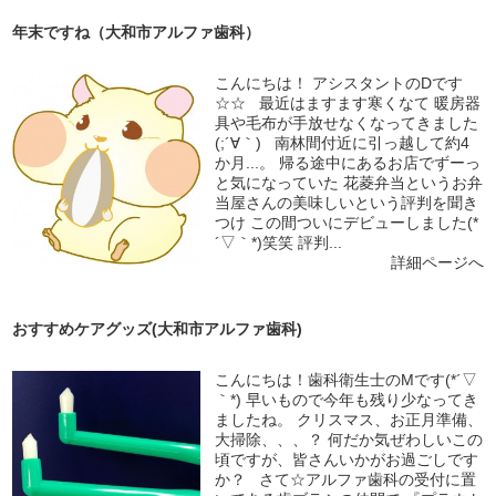
年末ですね（大和市アルファ歯科）
こんにちは！ アシスタントのDです
☆☆ 最近はますます寒くなて 暖房器
具や毛布が手放せなくなってきました
(;´∀｀) 南林間付近に引っ越して約4
か月...。 帰る途中にあるお店でずーっ
と気になっていた 花菱弁当というお弁
当屋さんの美味しいという評判を聞き
つけ この間ついにデビューしました(*
´▽｀*)笑笑 評判...
詳細ページへ
おすすめケアグッズ(大和市アルファ歯科)
こんにちは！歯科衛生士のMです(*´▽
｀*) 早いもので今年も残り少なってき
ましたね。 クリスマス、お正月準備、
大掃除、、、？ 何だか気ぜわしいこの
頃ですが、皆さんいかがお過ごしです
か？ さて☆アルファ歯科の受付に置