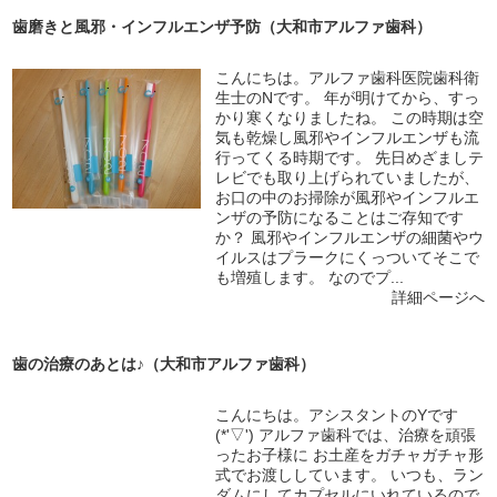
歯磨きと風邪・インフルエンザ予防（大和市アルファ歯科）
こんにちは。アルファ歯科医院歯科衛
生士のNです。 年が明けてから、すっ
かり寒くなりましたね。 この時期は空
気も乾燥し風邪やインフルエンザも流
行ってくる時期です。 先日めざましテ
レビでも取り上げられていましたが、
お口の中のお掃除が風邪やインフルエ
ンザの予防になることはご存知です
か？ 風邪やインフルエンザの細菌やウ
イルスはプラークにくっついてそこで
も増殖します。 なのでプ...
詳細ページへ
歯の治療のあとは♪（大和市アルファ歯科）
こんにちは。アシスタントのYです
(*'▽') アルファ歯科では、治療を頑張
ったお子様に お土産をガチャガチャ形
式でお渡ししています。 いつも、ラン
ダムにしてカプセルにいれているので