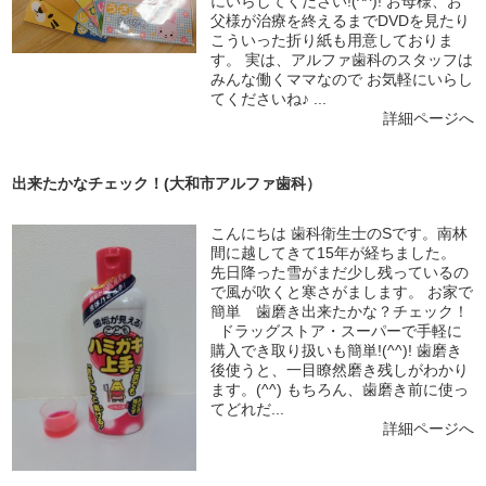
にいらしてください!(^^)! お母様、お
父様が治療を終えるまでDVDを見たり
こういった折り紙も用意しておりま
す。 実は、アルファ歯科のスタッフは
みんな働くママなので お気軽にいらし
てくださいね♪ ...
詳細ページへ
出来たかなチェック！(大和市アルファ歯科）
こんにちは 歯科衛生士のSです。南林
間に越してきて15年が経ちました。
先日降った雪がまだ少し残っているの
で風が吹くと寒さがまします。 お家で
簡単 歯磨き出来たかな？チェック！
ドラッグストア・スーパーで手軽に
購入でき取り扱いも簡単!(^^)! 歯磨き
後使うと、一目瞭然磨き残しがわかり
ます。(^^) もちろん、歯磨き前に使っ
てどれだ...
詳細ページへ