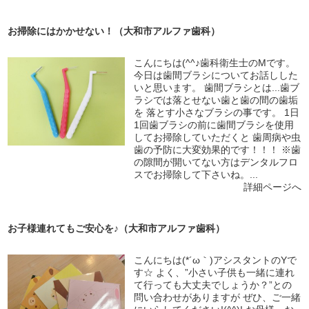
お掃除にはかかせない！（大和市アルファ歯科）
こんにちは(^^♪歯科衛生士のMです。
今日は歯間ブラシについてお話しした
いと思います。 歯間ブラシとは...歯ブ
ラシでは落とせない歯と歯の間の歯垢
を 落とす小さなブラシの事です。 1日
1回歯ブラシの前に歯間ブラシを使用
してお掃除していただくと 歯周病や虫
歯の予防に大変効果的です！！！ ※歯
の隙間が開いてない方はデンタルフロ
スでお掃除して下さいね。...
詳細ページへ
お子様連れてもご安心を♪（大和市アルファ歯科）
こんにちは(*´ω｀)アシスタントのYで
す☆ よく、”小さい子供も一緒に連れ
て行っても大丈夫でしょうか？”との
問い合わせがありますが ぜひ、ご一緒