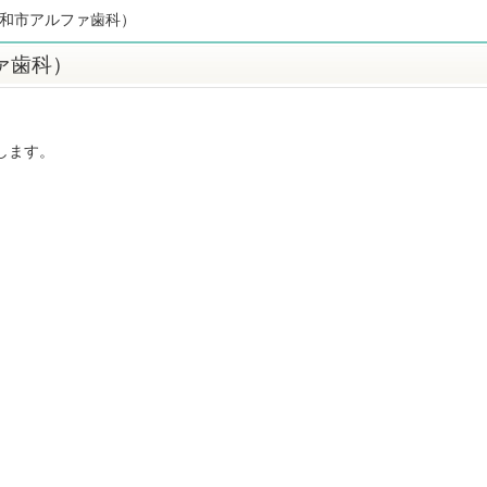
大和市アルファ歯科）
ァ歯科）
します。