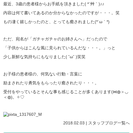
最近、3歳の患者様からお手紙を頂きました( *´艸｀)♪♪
内容は何て書いてあるのか分からなかったのですが・・・。笑
もの凄く嬉しかったのと、とっても癒されました(*´ω｀*)
ただ、宛名が「ガチャガチャのお姉さんへ」だったので
「子供からはこんな風に見られているんだな・・・。」っと
少し新鮮な気持ちにもなりました( ˘ω˘ )笑笑
お子様の患者様の、何気ない行動・言葉に
励まされたり勇気をもらったり癒されたり・・・。
受付をやっているとそんな事も感じることが多くあります(⋈◍＞◡
＜◍)。✧♡
2018.02.03 |
スタッフブログ
一覧へ