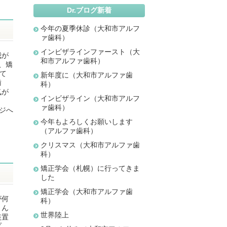
Dr.ブログ新着
今年の夏季休診（大和市アルフ
ァ歯科）
インビザラインファースト（大
我が
和市アルファ歯科）
、矯
て
新年度に（大和市アルファ歯
歯
科）
気が
インビザライン（大和市アルフ
ァ歯科）
ジへ
今年もよろしくお願いします
（アルファ歯科）
クリスマス（大和市アルファ歯
科）
矯正学会（札幌）に行ってきま
した
矯正学会（大和市アルファ歯
が何
科）
さん
世界陸上
装置
プ