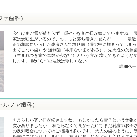
ファ歯科）
今年はまだ雪が積もらず、穏やかな冬の日が続いていますね。 
家は受験生がいるので、ちょっと落ち着きませんが・・・ 最近
正の相談にいらした患者さんで埋伏歯（骨の中に埋まってしまっ
出てこない歯）や 過剰歯（本来ない歯がある）、先天性の欠損
（生まれつき歯の本数が少ない）という方が 増えてきたような
します。 親知らずの埋伏は珍しくない...
詳細ペー
アルファ歯科）
１月らしい寒い日が続きますね。 もしかしたら雪？という予報
度かありましたが、 積もらなくて良かった(^^) まだ乳歯のお子
の反対咬合についてのご相談は多いです。 大人の歯のように、
を歯につけたりはしません。 写真はお口にかぷっと入れるタイ