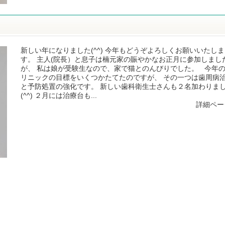
新しい年になりました(^^) 今年もどうぞよろしくお願いいたしま
す。 主人(院長）と息子は楠元家の賑やかなお正月に参加しまし
が、 私は娘が受験生なので、家で猫とのんびりでした。 今年
リニックの目標をいくつかたてたのですが、 その一つは歯周病
と予防処置の強化です。 新しい歯科衛生士さんも２名加わりま
(^^) ２月には治療台も...
詳細ペー