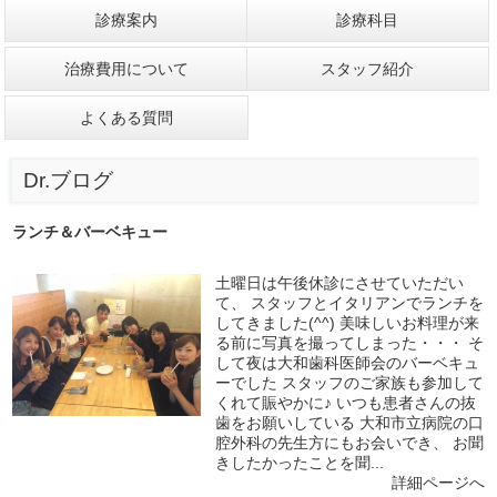
診療案内
診療科目
治療費用について
スタッフ紹介
よくある質問
Dr.ブログ
ランチ＆バーベキュー
土曜日は午後休診にさせていただい
て、 スタッフとイタリアンでランチを
してきました(^^) 美味しいお料理が来
る前に写真を撮ってしまった・・・ そ
して夜は大和歯科医師会のバーベキュ
ーでした スタッフのご家族も参加して
くれて賑やかに♪ いつも患者さんの抜
歯をお願いしている 大和市立病院の口
腔外科の先生方にもお会いでき、 お聞
きしたかったことを聞...
詳細ページへ