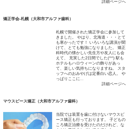
詳細ページへ
矯正学会-札幌（大和市アルファ歯科）
札幌で開催された矯正学会に参加して
きました。 やはり、北海道・・・とて
も寒かったです！ いろいろな講演が聞
けて、とても勉強になりました。 矯正
科時代の懐かしい先生方や友人にも会
えて、 充実した2日間でした(^^) 駅も
ホテルもハロウィーンの飾りがあっ
て、楽しい気持ちになりますね。 スタ
ッフへのおみやげは定番白い恋人。 や
っぱりここに...
詳細ページへ
マウスピース矯正（大和市アルファ歯科）
当院では装置を歯に付けないマウスピ
ース矯正も行っております。 子どもの
ころ矯正治療を受けたのだけれど、な