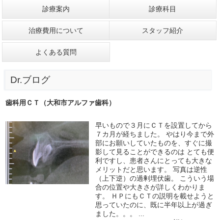
診療案内
診療科目
治療費用について
スタッフ紹介
よくある質問
Dr.ブログ
歯科用ＣＴ（大和市アルファ歯科）
早いもので３月にＣＴを設置してから
７カ月が経ちました。 やはり今まで外
部にお願いしていたものを、すぐに撮
影して見ることができるのは とても便
利ですし、患者さんにとっても大きな
メリットだと思います。 写真は逆性
（上下逆）の過剰埋伏歯。 こういう場
合の位置や大きさが詳しくわかりま
す。 ＨＰにもＣＴの説明を載せようと
思っていたのに、既に半年以上が過ぎ
ました。。。 ...