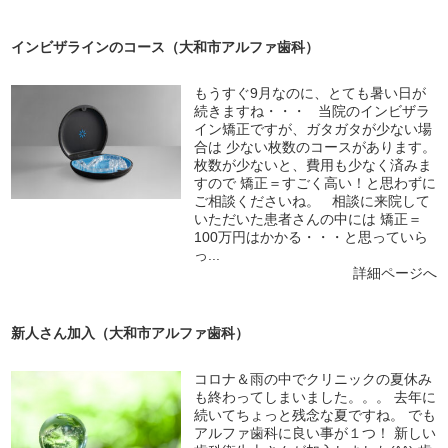
インビザラインのコース（大和市アルファ歯科）
もうすぐ9月なのに、とても暑い日が
続きますね・・・ 当院のインビザラ
イン矯正ですが、ガタガタが少ない場
合は 少ない枚数のコースがあります。
枚数が少ないと、費用も少なく済みま
すので 矯正＝すごく高い！と思わずに
ご相談くださいね。 相談に来院して
いただいた患者さんの中には 矯正＝
100万円はかかる・・・と思っていら
っ...
詳細ページへ
新人さん加入（大和市アルファ歯科）
コロナ＆雨の中でクリニックの夏休み
も終わってしまいました。。。 去年に
続いてちょっと残念な夏ですね。 でも
アルファ歯科に良い事が１つ！ 新しい