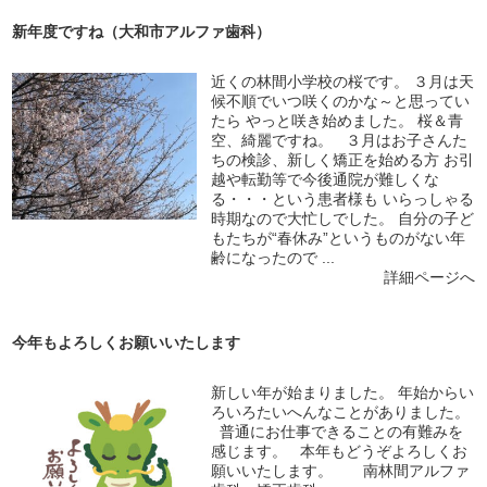
新年度ですね（大和市アルファ歯科）
近くの林間小学校の桜です。 ３月は天
候不順でいつ咲くのかな～と思ってい
たら やっと咲き始めました。 桜＆青
空、綺麗ですね。 ３月はお子さんた
ちの検診、新しく矯正を始める方 お引
越や転勤等で今後通院が難しくな
る・・・という患者様も いらっしゃる
時期なので大忙しでした。 自分の子ど
もたちが“春休み”というものがない年
齢になったので ...
詳細ページへ
今年もよろしくお願いいたします
新しい年が始まりました。 年始からい
ろいろたいへんなことがありました。
普通にお仕事できることの有難みを
感じます。 本年もどうぞよろしくお
願いいたします。 南林間アルファ