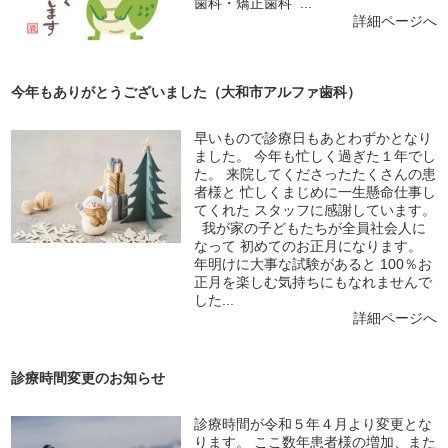
歯科・矯正歯科 ...
詳細ページへ
今年もありがとうございました（大和市アルファ歯科）
早いもので診療日もあとわずかとなり
ました。 今年も忙しく過ぎた１年でし
た。 来院してくださったたくさんの患
者様と 忙しくまじめに一生懸命仕事し
てくれた スタッフに感謝しています。
我が家の子どもたちが全員社会人に
なって 初めてのお正月になります。
年明けに大事な試験があると 100％お
正月を楽しむ気持ちにもなれませんで
した...
詳細ページへ
診療時間変更のお知らせ
診療時間が令和５年４月より変更とな
ります。 ここ数年患者様の増加、また