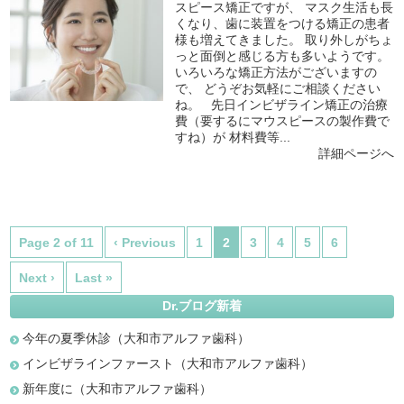
スピース矯正ですが、 マスク生活も長
くなり、歯に装置をつける矯正の患者
様も増えてきました。 取り外しがちょ
っと面倒と感じる方も多いようです。
いろいろな矯正方法がございますの
で、 どうぞお気軽にご相談ください
ね。 先日インビザライン矯正の治療
費（要するにマウスピースの製作費で
すね）が 材料費等...
詳細ページへ
Page 2 of 11
‹ Previous
1
2
3
4
5
6
Next ›
Last »
Dr.ブログ新着
今年の夏季休診（大和市アルファ歯科）
インビザラインファースト（大和市アルファ歯科）
新年度に（大和市アルファ歯科）