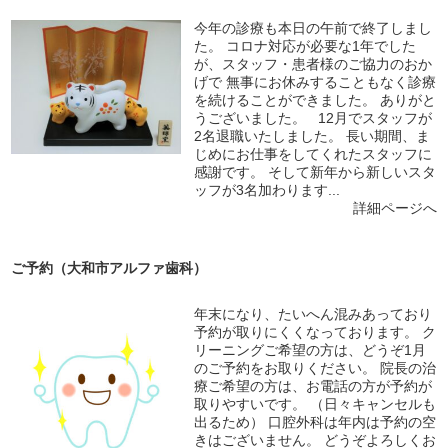
今年の診療も本日の午前で終了しまし
た。 コロナ対応が必要な1年でした
が、スタッフ・患者様のご協力のおか
げで 無事にお休みすることもなく診療
を続けることができました。 ありがと
うございました。 12月でスタッフが
2名退職いたしました。 長い期間、ま
じめにお仕事をしてくれたスタッフに
感謝です。 そして新年から新しいスタ
ッフが3名加わります...
詳細ページへ
ご予約（大和市アルファ歯科）
年末になり、たいへん混みあっており
予約が取りにくくなっております。 ク
リーニングご希望の方は、どうぞ1月
のご予約をお取りください。 院長の治
療ご希望の方は、お電話の方が予約が
取りやすいです。 （日々キャンセルも
出るため） 口腔外科は年内は予約の空
きはございません。 どうぞよろしくお